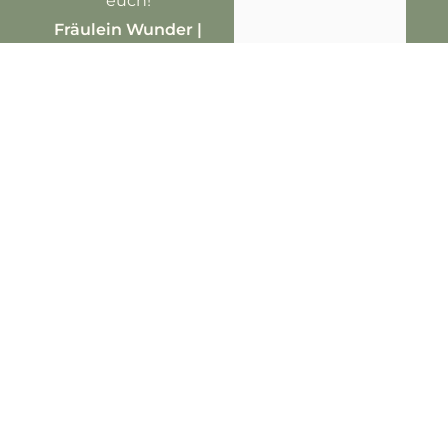
euch!
Fräulein Wunder |
Ratsbleiche 1 | 38114
Braunschweig
Impressum
Datenschutz
FAQ
AGB
Barrierefreiheit
SPITZBUB
FAQ
Falls Deine Frage nicht dabei ist, melde Dich
gern direkt bei uns.